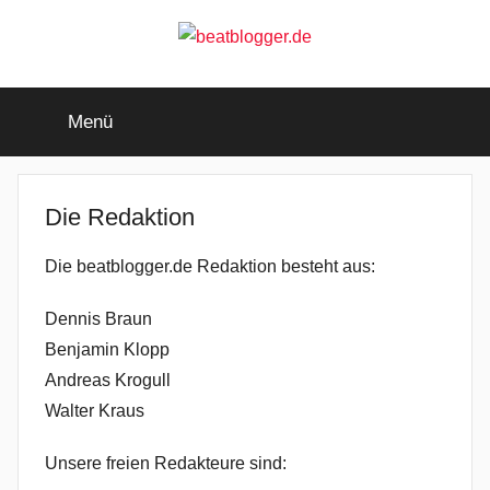
Zum
Inhalt
springen
beatblogger.de
…
and
Menü
the
beat
goes
on
Die Redaktion
Die beatblogger.de Redaktion besteht aus:
Dennis Braun
Benjamin Klopp
Andreas Krogull
Walter Kraus
Unsere freien Redakteure sind: