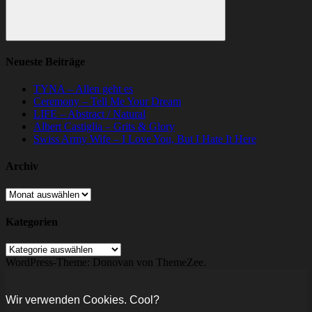
Suchen
Neueste Beiträge
TYNA – Allen geht es
Ceremony – Tell Me Your Dream
LIFE – Abstract / Natural
Albert Castiglia – Grits & Glory
Swiss Army Wife – I Love You, But I Hate It Here
Archiv
Archiv
Kategorien
Kategorien
WordPress-Theme: Donovan von ThemeZee.
Wir verwenden Cookies. Cool?