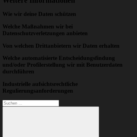
Weitere Informationen
Wie wir deine Daten schützen
Welche Maßnahmen wir bei
Datenschutzverletzungen anbieten
Von welchen Drittanbietern wir Daten erhalten
Welche automatisierte Entscheidungsfindung
und/oder Profilerstellung wir mit Benutzerdaten
durchführen
Industrielle aufsichtsrechtliche
Regulierungsanforderungen
Suchen
nach: