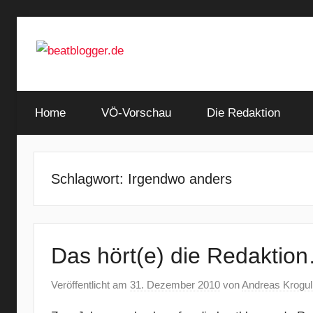
Zum
Inhalt
springen
…
beatblogger.de
and
Home
the
VÖ-Vorschau
Die Redaktion
beat
goes
on
Schlagwort:
Irgendwo anders
Das hört(e) die Redaktion
Veröffentlicht am
31. Dezember 2010
von
Andreas Krogul