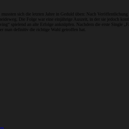
ssten sich die letzten Jahre in Geduld üben: Nach Veröffentlichung i
ideweg. Die Folge war eine einjährige Auszeit, in der sie jedoch konti
ing“ spielend an alte Erfolge anknüpfen. Nachdem die erste Single „Fa
r man definitiv die richtige Wahl getroffen hat.
en