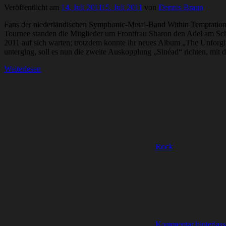
Veröffentlicht am
14. Juli 2011
15. Juli 2011
von
Dennis Braun
Fans der niederländischen Symphonic-Metal-Band Within Temptation mu
Tournee standen die Mitglieder um Frontfrau Sharon den Adel am Sche
2011 auf sich warten; trotzdem konnte ihr neues Album „The Unforgiv
unterging, soll es nun die zweite Auskopplung „Sinéad“ richten, mit de
Weiterlesen
Rock
Kommentar hinterlass