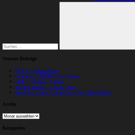
Suchen
nach:
Suchen
Neueste Beiträge
TYNA – Allen geht es
Ceremony – Tell Me Your Dream
LIFE – Abstract / Natural
Albert Castiglia – Grits & Glory
Swiss Army Wife – I Love You, But I Hate It Here
Archiv
Archiv
Kategorien