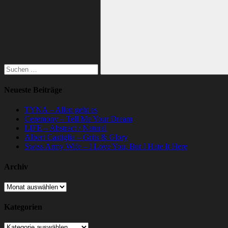
nach:
Suchen
Neueste Beiträge
TYNA – Allen geht es
Ceremony – Tell Me Your Dream
LIFE – Abstract / Natural
Albert Castiglia – Grits & Glory
Swiss Army Wife – I Love You, But I Hate It Here
Archiv
Archiv
Kategorien
Kategorien