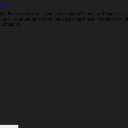
ogull
delt. Doch was hört sie eigentlich ganz privat? Um dieser Frage auf de
ie wir rauf und runter hören und euch einfach nicht vorenthalten woll
 Ehrenplatz.
n
en