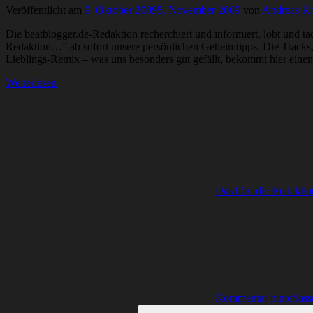
Veröffentlicht am
9. Oktober 2009
5. November 2009
von
Andreas Kr
Die beatblogger.de-Redaktion recherchiert und informiert, lobt und ta
Redaktion…” ab sofort unsere persönlichen Geheimtipps. Die Tracks, d
Lieblings-Remix – was uns besonders gut gefällt, bekommt hier einen
Weiterlesen
Das hört die Redaktio
Kommentar hinterlass
Suchen