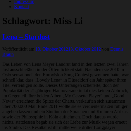
Impressum
Kontakt
Schlagwort:
Miss Li
Lena – Stardust
Veröffentlicht am
13. Oktober 2012
13. Oktober 2012
von
Dennis
Braun
Das Leben von Lena Meyer-Landrut fand in den letzten zwei Jahren
fast ausschließlich in der Öffentlichkeit statt: Nachdem sie 2010 in
Oslo sensationell den Eurovision Song Contest gewonnen hatte, war
schnell klar, dass „Lovely Lena“ in Düsseldorf ein Jahr später ihren
Titel verteidigen sollte. Dieses Unterfangen scheiterte, doch der
Popularität der 21-jährigen Hannoveranerin tat dies keinen Abbruch,
im Gegenteil. Ihre beiden Alben „My Cassette Player“ und „Good
News“ erreichten die Spitze der Charts, verkauften sich zusammen
über 700.000 Mal. Ende 2011 wollte sie es verdientermaßen ruhiger
angehen lassen und ein Studium der Sprachen und Kulturen Afrikas
sowie der Philosophie in Köln aufnehmen. Doch daraus wurde
nichts, stattdessen begab sie sich der Liebe zur Musik wegen erneut
ins Studio. Das Resultat ist ihr mittlerweile dritter Longplayer