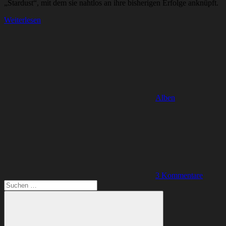
„Stardust“, mit dem sie nahtlos an ihre bisherigen Erfolge anknüpft.
Weiterlesen
Alben
3 Kommentare
Suchen
nach: