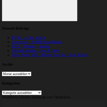
Suchen
Neueste Beiträge
TYNA – Allen geht es
Ceremony – Tell Me Your Dream
LIFE – Abstract / Natural
Albert Castiglia – Grits & Glory
Swiss Army Wife – I Love You, But I Hate It Here
Archiv
Archiv
Kategorien
Kategorien
WordPress-Theme: Donovan von ThemeZee.