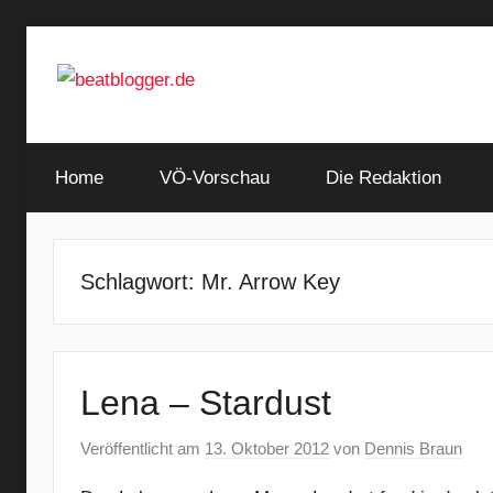
Zum
Inhalt
springen
…
beatblogger.de
and
Home
the
VÖ-Vorschau
Die Redaktion
beat
goes
on
Schlagwort:
Mr. Arrow Key
Lena – Stardust
Veröffentlicht am
13. Oktober 2012
von
Dennis Braun