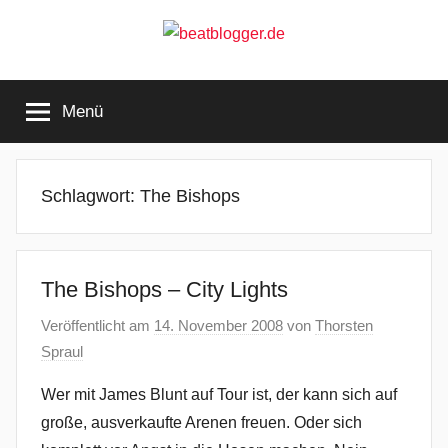
Zum
Inhalt
springen
beatblogger.de
…
and
Menü
the
beat
goes
on
Schlagwort:
The Bishops
The Bishops – City Lights
Veröffentlicht am
14. November 2008
von
Thorsten
Spraul
Wer mit James Blunt auf Tour ist, der kann sich auf
große, ausverkaufte Arenen freuen. Oder sich