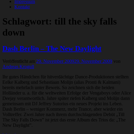
Impressum
Kontakt
Schlagwort:
till the sky falls
down
Dash Berlin – The New Daylight
Veröffentlicht am
29. November 2009
29. November 2009
von
Andreas Krogull
Ihr gutes Händchen für hitverdächtige Dance-Produktionen stellten
Eelke Kalberg und Sebastiaan Molijn (alias Pronti & Kalmani)
bereits mehrfach unter Beweis. So zeichnen sich die beiden
Holländer u. a. für die weltweiten Erfolge der Vengaboys oder Alice
Deejay verantwortlich. Jahre später riefen Kalberg und Molijn dann
gemeinsam mit DJ Jeffrey Sutorius ein neues Projekt ins Leben.
Dash Berlin – weniger Kommerz, mehr Trance, aber wieder ein
Volltreffer. Zwei Jahre nach ihrem durchschlagenden Debüt „Till
The Sky Falls Down” ist jetzt das erste Album des Trios da: „The
New Daylight”.