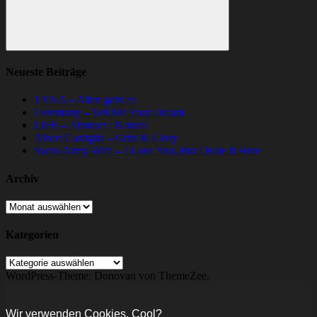
Suchen
Neueste Beiträge
TYNA – Allen geht es
Ceremony – Tell Me Your Dream
LIFE – Abstract / Natural
Albert Castiglia – Grits & Glory
Swiss Army Wife – I Love You, But I Hate It Here
Archiv
Archiv
Kategorien
Kategorien
WordPress-Theme: Donovan von ThemeZee.
Wir verwenden Cookies. Cool?