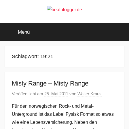
Zum
Inhalt
springen
beatblogger.de
…
and
Menü
the
beat
goes
on
Schlagwort:
19:21
Misty Range – Misty Range
Veröffentlicht am
25. Mai 2011
von
Walter Kraus
Für den norwegischen Rock- und Metal-
Unterground ist das Label Fysisk Format so etwas
wie eine Lebensversicherung. Neben den