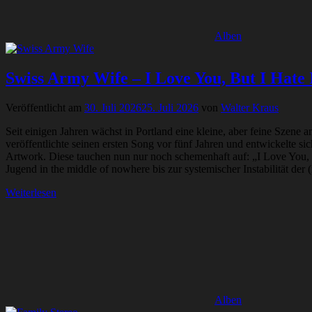
Alben
Swiss Army Wife – I Love You, But I Hate 
Veröffentlicht am
30. Juli 2026
25. Juli 2026
von
Walter Kraus
Seit einigen Jahren wächst in Portland eine kleine, aber feine Szene
veröffentlichte seinen ersten Song vor fünf Jahren und entwickelte 
Artwork. Diese tauchen nun nur noch schemenhaft auf: „I Love You, B
Jugend in the middle of nowhere bis zur systemischer Instabilität der
Weiterlesen
Alben