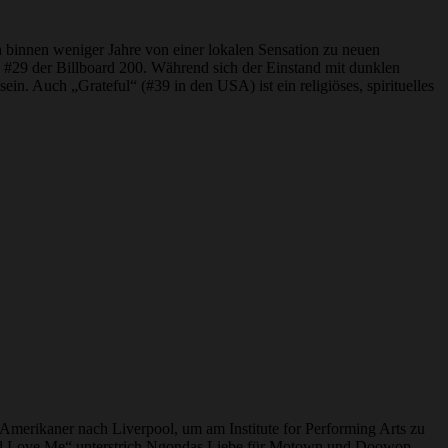
h binnen weniger Jahre von einer lokalen Sensation zu neuen
#29 der Billboard 200. Während sich der Einstand mit dunklen
ein. Auch „Grateful“ (#39 in den USA) ist ein religiöses, spirituelles
merikaner nach Liverpool, um am Institute for Performing Arts zu
 And Love Me“ unterstrich Ngondas Liebe für Motown und Doowop,