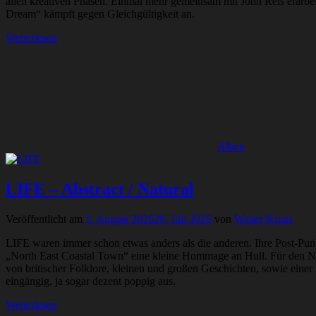
allen kreativen Phasen. Einmal mehr gemeinsam mit John Reis erarbei
Dream“ kämpft gegen Gleichgültigkeit an.
Weiterlesen
Alben
LIFE – Abstract / Natural
Veröffentlicht am
3. August 2026
29. Juli 2026
von
Walter Kraus
LIFE waren immer schon etwas anders als die anderen. Ihre Post-Punk-V
„North East Coastal Town“ eine kleine Hommage an Hull. Für den Na
von britischer Folklore, kleinen und großen Geschichten, sowie eine
eingängig, ja sogar dezent poppig aus.
Weiterlesen