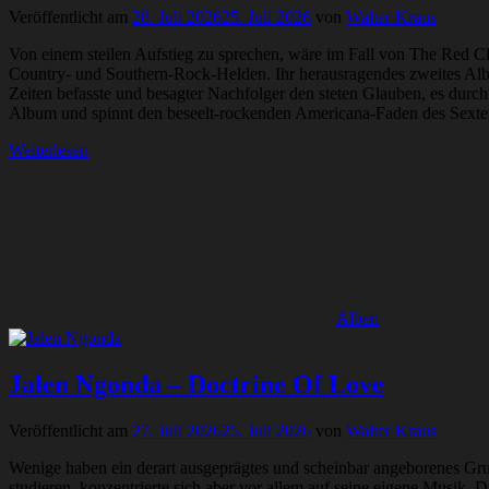
Veröffentlicht am
28. Juli 2026
25. Juli 2026
von
Walter Kraus
Von einem steilen Aufstieg zu sprechen, wäre im Fall von The Red Cl
Country- und Southern-Rock-Helden. Ihr herausragendes zweites Alb
Zeiten befasste und besagter Nachfolger den steten Glauben, es durch d
Album und spinnt den beseelt-rockenden Americana-Faden des Sextett
Weiterlesen
Alben
Jalen Ngonda – Doctrine Of Love
Veröffentlicht am
27. Juli 2026
25. Juli 2026
von
Walter Kraus
Wenige haben ein derart ausgeprägtes und scheinbar angeborenes Gr
studieren, konzentrierte sich aber vor allem auf seine eigene Mu