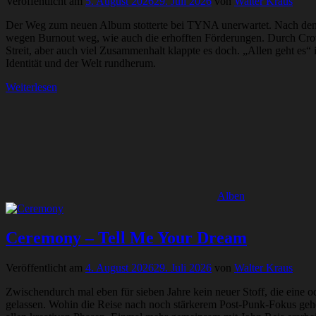
Veröffentlicht am
5. August 2026
29. Juli 2026
von
Walter Kraus
Der Weg zum neuen Album stotterte bei TYNA unerwartet. Nach dem k
wegen Burnout weg, wie auch die erhofften Förderungen. Durch Cro
Streit, aber auch viel Zusammenhalt klappte es doch. „Allen geht es“
Identität und der Welt rundherum.
Weiterlesen
Alben
Ceremony – Tell Me Your Dream
Veröffentlicht am
4. August 2026
29. Juli 2026
von
Walter Kraus
Zwischendurch mal eben für sieben Jahre kein neuer Stoff, die eine o
gelassen. Wohin die Reise nach noch stärkerem Post-Punk-Fokus gehen