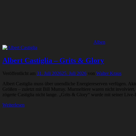
Alben
Albert Castiglia – Grits & Glory
Veröffentlicht am
31. Juli 2026
25. Juli 2026
von
Walter Kraus
Albert Castiglia muss über unendliche Energiereserven verfügen. Aktue
Größen – zuletzt mit Bill Murray. Murmeltiere waren nicht involvie
zögerte Castiglia nicht lange. „Grits & Glory“ wurde mit seiner Live-
Weiterlesen