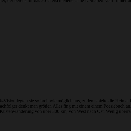
tet, der bereits für das 2015 erschienene „The L-Shaped Man“ hinter de
ision legten sie so breit wie möglich aus, zudem spielte die Heimat im
chfolger denkt man größer. Alles fing mit einem einem Poesiebuch an
r Küstenwanderung von über 300 km, von West nach Ost. Wenig überrasch