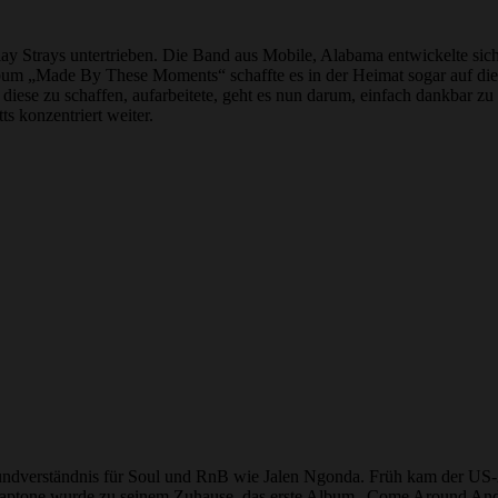
ay Strays untertrieben. Die Band aus Mobile, Alabama entwickelte sic
um „Made By These Moments“ schaffte es in der Heimat sogar auf die 
iese zu schaffen, aufarbeitete, geht es nun darum, einfach dankbar zu s
s konzentriert weiter.
undverständnis für Soul und RnB wie Jalen Ngonda. Früh kam der US-A
sik. Daptone wurde zu seinem Zuhause, das erste Album „Come Around