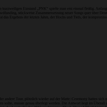
urzweiligen Einstand „PNK“ spielte man erst einmal fleißig. Anfang
wdfunding, stückweise Zusammensetzung neuer Songs quer über Deutsc
 ist das Ergebnis der letzten Jahre, der Hochs und Tiefs, der komprom
der andere Tour, plötzlich wieder auf der Matte: Ceremony hatten sich
 sollte, musste genau überlegt werden. Die Antwort liegt im Überall 