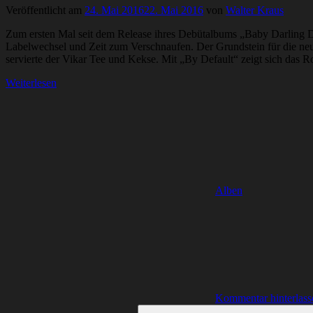
Veröffentlicht am
24. Mai 2016
22. Mai 2016
von
Walter Kraus
Zum ersten Mal seit dem Release ihres Debütalbums „Baby Darling Dol
Labelwechsel und Zeit zum Verschnaufen. Der Grundstein für die ne
servierte der Vikar Tee und Kekse. Mit „By Default“ zeigt sich das Ro
Weiterlesen
Alben
Kommentar hinterlass
Suchen