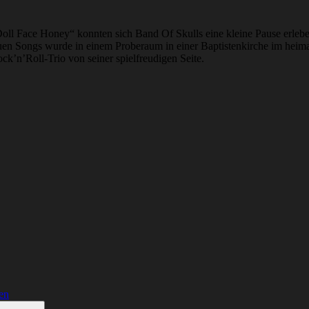
l Face Honey“ konnten sich Band Of Skulls eine kleine Pause erleben.
uen Songs wurde in einem Proberaum in einer Baptistenkirche im heim
ck’n’Roll-Trio von seiner spielfreudigen Seite.
en