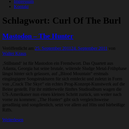
Impressum
Kontakt
Schlagwort:
Curl Of The Burl
Mastodon – The Hunter
Veröffentlicht am
25. September 2011
24. September 2011
von
Walter Kraus
‚Stillstand‘ ist für Mastodon ein Fremdwort. Das Quartett aus
Atlanta, Georgia hat seine brutale, wütende Sludge Metal-Frühphase
längst hinter sich gelassen, auf „Blood Mountain“ erstmals
eingängigere Songstrukturen für sich entdeckt und zuletzt in Form
von „Crack The Skye“ ein echtes Prog-Konzept-Kunstwerk auf die
Beine gestellt. Für ihr mittlerweile fünftes Studioalbum wagen die
US-Amerikaner nun einen kleinen Schritt zurück, um weiter nach
vorne zu kommen: „The Hunter“ gibt sich vergleichsweise
geradlinig und songdienlich, setzt vor allem auf Hits und bärbeißige
Riffs.
Weiterlesen