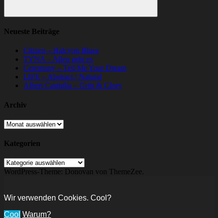
Suchen
Neueste Beiträge
Citizen – Halcyon Blues
TYNA – Allen geht es
Ceremony – Tell Me Your Dream
LIFE – Abstract / Natural
Albert Castiglia – Grits & Glory
Archiv
Archiv
Kategorien
Kategorien
WordPress-Theme: Donovan von ThemeZee.
Wir verwenden Cookies. Cool?
Cool
Warum?