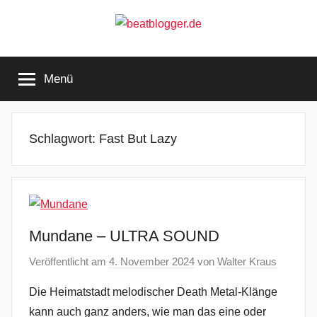
Zum
Inhalt
springen
beatblogger.de
…
and
Menü
the
beat
goes
on
Schlagwort:
Fast But Lazy
Mundane – ULTRA SOUND
Veröffentlicht am
4. November 2024
von
Walter Kraus
Die Heimatstadt melodischer Death Metal-Klänge
kann auch ganz anders, wie man das eine oder