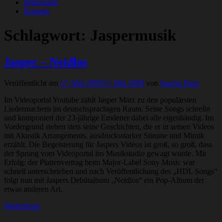
Impressum
Kontakt
Schlagwort:
Jaspermusik
Jasper – Neidlos
Veröffentlicht am
17. Mai 2009
17. Mai 2009
von
Sascha Baur
Im Videoportal Youtube zählt Jasper März zu den populärsten
Liedermachern im deutschsprachigen Raum. Seine Songs schreibt
und komponiert der 23-jährige Emdener dabei alle eigenhändig. Im
Vordergrund stehen stets seine Geschichten, die er in seinen Videos
mit Akustik Arrangements, ausdrucksstarker Stimme und Mimik
erzählt. Die Begeisterung für Jaspers Videos ist groß, so groß, dass
der Sprung vom Videoportal ins Musikstudio gewagt wurde. Mit
Erfolg: der Plattenvertrag beim Major-Label Sony Music war
schnell unterschrieben und nach Veröffentlichung des „HDL Songs“
folgt nun mit Jaspers Debütalbum „Neidlos“ ein Pop-Album der
etwas anderen Art.
Weiterlesen