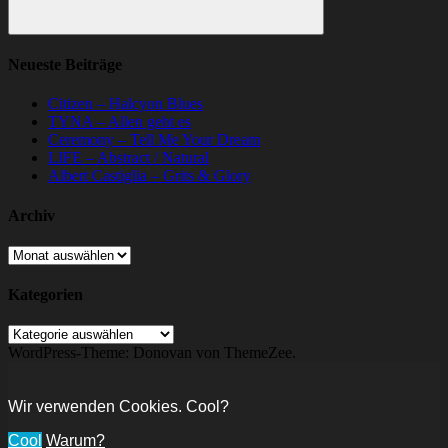
Suchen
Neueste Beiträge
Citizen – Halcyon Blues
TYNA – Allen geht es
Ceremony – Tell Me Your Dream
LIFE – Abstract / Natural
Albert Castiglia – Grits & Glory
Archiv
Archiv
Kategorien
Kategorien
WordPress-Theme: Donovan von ThemeZee.
Wir verwenden Cookies. Cool?
Cool
Warum?