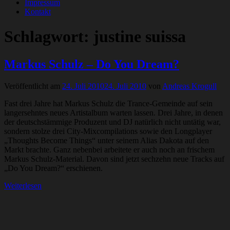
Impressum
Kontakt
Schlagwort:
justine suissa
Markus Schulz – Do You Dream?
Veröffentlicht am
24. Juli 2010
24. Juli 2010
von
Andreas Krogull
Fast drei Jahre hat Markus Schulz die Trance-Gemeinde auf sein
langersehntes neues Artistalbum warten lassen. Drei Jahre, in denen
der deutschstämmige Produzent und DJ natürlich nicht untätig war,
sondern stolze drei City-Mixcompilations sowie den Longplayer
„Thoughts Become Things“ unter seinem Alias Dakota auf den
Markt brachte. Ganz nebenbei arbeitete er auch noch an frischem
Markus Schulz-Material. Davon sind jetzt sechzehn neue Tracks auf
„Do You Dream?“ erschienen.
Weiterlesen