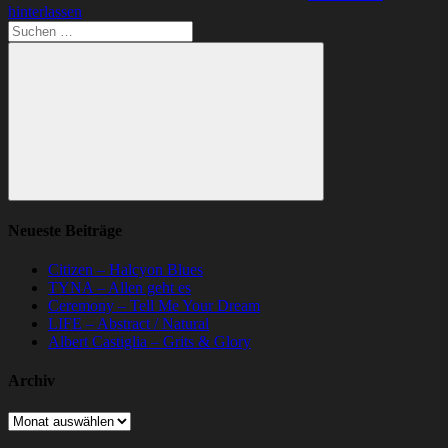
hinterlassen
Suchen
nach:
Suchen
Neueste Beiträge
Citizen – Halcyon Blues
TYNA – Allen geht es
Ceremony – Tell Me Your Dream
LIFE – Abstract / Natural
Albert Castiglia – Grits & Glory
Archiv
Archiv