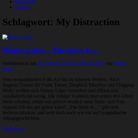
Impressum
Kontakt
Schlagwort:
My Distraction
Skinny Lister – The Story Is…
Veröffentlicht am
25. Februar 2019
23. Februar 2019
von
Walter
Kraus
Vom sympathischen Folk-Act hin zu höheren Weihen: Nach
Support-Touren für Frank Turner, Dropkick Murphys und Flogging
Molly wollten sich Skinny Lister verändern und öffnen sich
musikalisch ein wenig. Die folkige Tradition ihrer ersten drei Alben
bleibt erhalten, erhält nun jedoch deutlich mehr Indie- und Pop-
Appeal. Ob das gut gehen kann? „The Story Is…“ gibt sich
breitenwirksamer und setzt doch nach wie vor auf sympathische
Alltagsgeschichten.
Weiterlesen