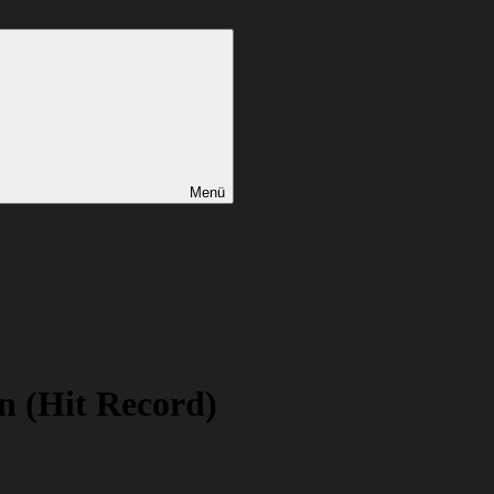
Menü
n (Hit Record)