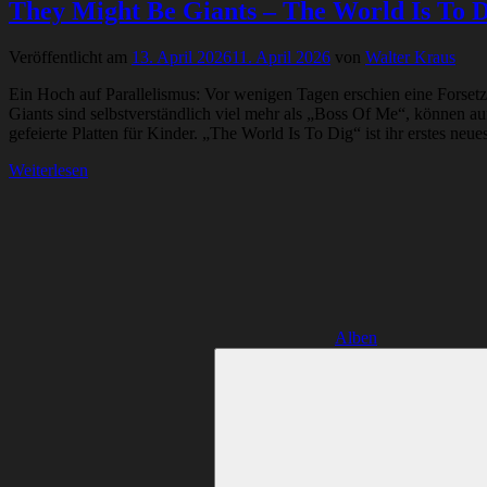
They Might Be Giants – The World Is To D
Veröffentlicht am
13. April 2026
11. April 2026
von
Walter Kraus
Ein Hoch auf Parallelismus: Vor wenigen Tagen erschien eine Forsetz
Giants sind selbstverständlich viel mehr als „Boss Of Me“, können 
gefeierte Platten für Kinder. „The World Is To Dig“ ist ihr erstes neu
Weiterlesen
Alben
Suchen
nach: