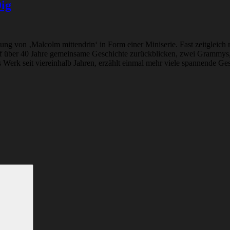
ig
ung von ‚Malcolm mittendrin‘ in Form einer Miniserie. Fast zeitgleich
auf über 40 Jahre gemeinsame Geschichte zurückblicken, zwei Grammys
es Werk seit viereinhalb Jahren, erzählt einmal mehr viele spannende Ges