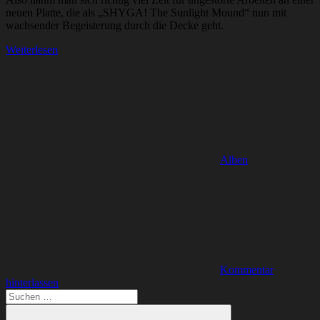
neuen Platte, die als „SHYGA! The Sunlight Mound“ nun mit
wachsender Begeisterung durch die Decke geht.
Weiterlesen
Alben
Kommentar
hinterlassen
Suchen
nach: