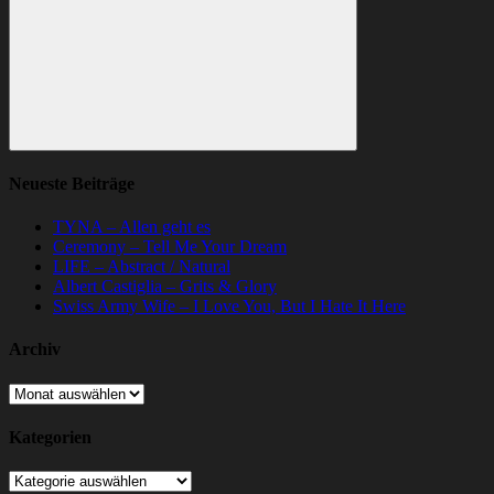
Suchen
Neueste Beiträge
TYNA – Allen geht es
Ceremony – Tell Me Your Dream
LIFE – Abstract / Natural
Albert Castiglia – Grits & Glory
Swiss Army Wife – I Love You, But I Hate It Here
Archiv
Archiv
Kategorien
Kategorien