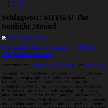
Impressum
Kontakt
Schlagwort:
SHYGA! The
Sunlight Mound
Psychedelic Porn Crumpets – SHYGA!
The Sunlight Mound
Veröffentlicht am
5. Februar 2021
31. Januar 2021
von
Walter Kraus
Vor einigen Jahren beschrieben Psychedelic Porn Crumpets ihren
Sound als „energiegeladenes Durcheinander von Farben und
Klängen“ und trafen damit den Nagel auf den Kopf. Das
australische Quintett verursacht mit seinem ureigenen Psychedelic-
Rock-Ansatz Chaos am laufenden Band, klingt dabei aber stets
mitreißend und auf gewisse Weise eingängig. „And Now For The
Whatchamacallit“ brachte die Band auf Festivals und Tourneen rund
um den Globus, dann kam die Pandemie als dicker Kater hinterher.
Also nahm man sich richtig viel Zeit für ungestörte Arbeiten an einer