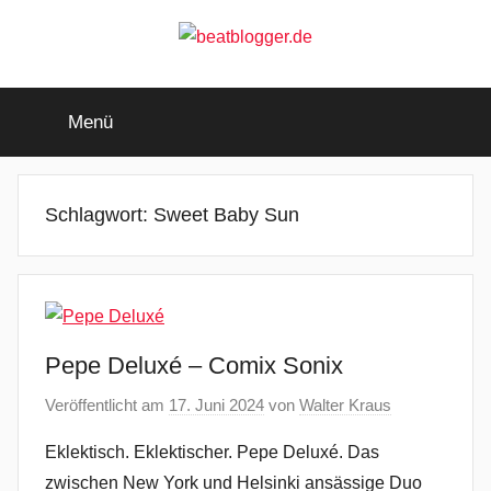
Zum
Inhalt
springen
beatblogger.de
…
and
Menü
the
beat
goes
on
Schlagwort:
Sweet Baby Sun
Pepe Deluxé – Comix Sonix
Veröffentlicht am
17. Juni 2024
von
Walter Kraus
Eklektisch. Eklektischer. Pepe Deluxé. Das
zwischen New York und Helsinki ansässige Duo