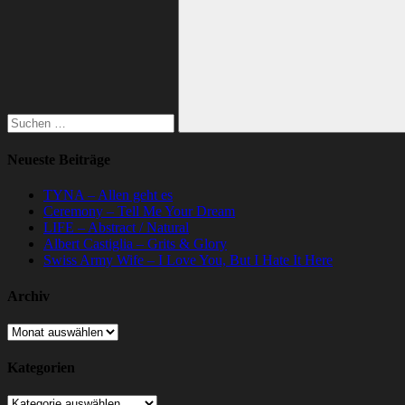
nach:
Suchen
Neueste Beiträge
TYNA – Allen geht es
Ceremony – Tell Me Your Dream
LIFE – Abstract / Natural
Albert Castiglia – Grits & Glory
Swiss Army Wife – I Love You, But I Hate It Here
Archiv
Archiv
Kategorien
Kategorien