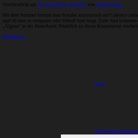
Veröffentlicht am
19. Juni 2013
6. Juli 2013
von
Walter Kraus
Mit dem Sommer kommt man beinahe automatisch auf Calexico zurück.
egal ob man es entspannt oder lebhaft bunt magt. Ende Juni komme
„Algiers“ in der Hinterhand. Pünktlich zu dieser Konzertreise erschei
Weiterlesen
Rock
Kommentar hinterlass
Suchen