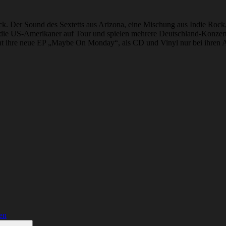
 Der Sound des Sextetts aus Arizona, eine Mischung aus Indie Rock, 
n die US-Amerikaner auf Tour und spielen mehrere Deutschland-Konze
nt ihre neue EP „Maybe On Monday“, als CD und Vinyl nur bei ihren Auftr
en