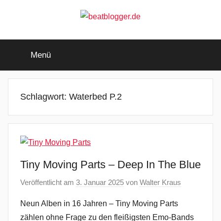
Zum
Inhalt
springen
beatblogger.de
…
and
Menü
the
beat
goes
on
Schlagwort:
Waterbed P.2
Tiny Moving Parts – Deep In The Blue
Veröffentlicht am
3. Januar 2025
von
Walter Kraus
Neun Alben in 16 Jahren – Tiny Moving Parts
zählen ohne Frage zu den fleißigsten Emo-Bands