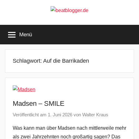
Zum
Inhalt
springen
beatblogger.de
…
and
Menü
the
beat
goes
on
Schlagwort:
Auf die Barrikaden
Madsen – SMILE
Veröffentlicht am
1. Juni 2026
von
Walter Kraus
Was kann man über Madsen nach mittlerweile mehr
als zwei Jahrzehnten noch großartig sagen? Das