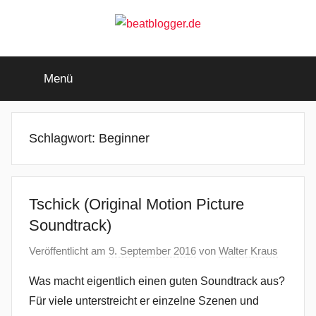
Zum
Inhalt
springen
beatblogger.de
…
and
Menü
the
beat
goes
on
Schlagwort:
Beginner
Tschick (Original Motion Picture
Soundtrack)
Veröffentlicht am
9. September 2016
von
Walter Kraus
Was macht eigentlich einen guten Soundtrack aus?
Für viele unterstreicht er einzelne Szenen und