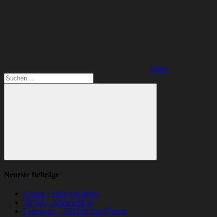
Alben
Suchen
nach:
Suchen
Neueste Beiträge
Citizen – Halcyon Blues
TYNA – Allen geht es
Ceremony – Tell Me Your Dream