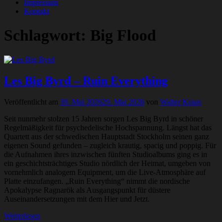
Impressum
Kontakt
Schlagwort:
Big Flood
Les Big Byrd – Ruin Everything
Veröffentlicht am
30. Mai 2026
29. Mai 2026
von
Walter Kraus
Seit nunmehr stolzen 15 Jahren sorgen Les Big Byrd in schöner
Regelmäßigkeit für psychedelische Hochspannung. Längst hat das
Quartett aus der schwedischen Hauptstadt Stockholm seinen ganz
eigenen Sound gefunden – zugleich krautig, spacig und poppig. Für
die Aufnahmen ihres inzwischen fünften Studioalbums ging es in
ein geschichtsträchtiges Studio nördlich der Heimat, umgeben von
vornehmlich analogem Equipment, um die Live-Atmosphäre auf
Platte einzufangen. „Ruin Everything“ nimmt die nordische
Apokalypse Ragnarök als Ausgangspunkt für düstere
Auseinandersetzungen mit dem Hier und Jetzt.
Weiterlesen