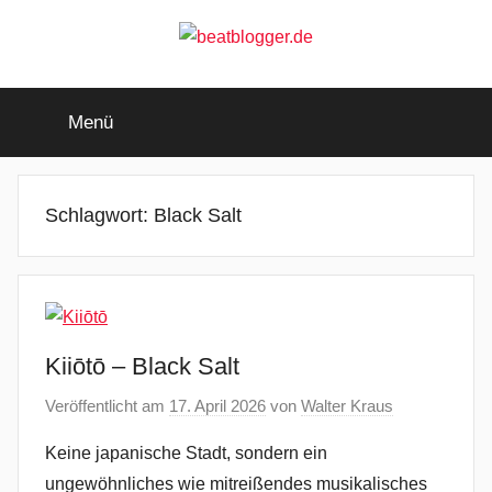
Zum
Inhalt
springen
beatblogger.de
…
and
Menü
the
beat
goes
on
Schlagwort:
Black Salt
Kiiōtō – Black Salt
Veröffentlicht am
17. April 2026
von
Walter Kraus
Keine japanische Stadt, sondern ein
ungewöhnliches wie mitreißendes musikalisches