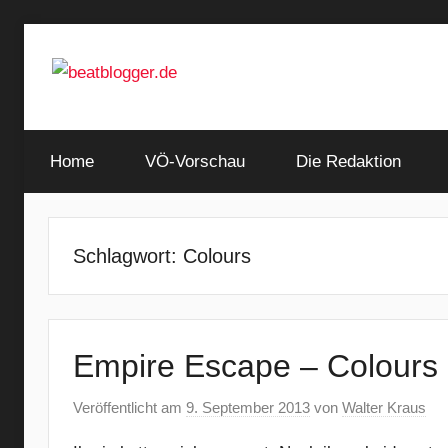
Zum
Inhalt
springen
…
beatblogger.de
and
Home
the
VÖ-Vorschau
Die Redaktion
beat
goes
on
Schlagwort:
Colours
Empire Escape – Colours
Veröffentlicht am
9. September 2013
von
Walter Kraus