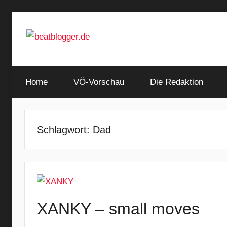
Zum
Inhalt
springen
…
beatblogger.de
and
Home
the
VÖ-Vorschau
Die Redaktion
beat
goes
on
Schlagwort:
Dad
XANKY – small moves