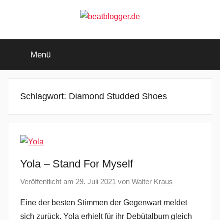
Zum
Inhalt
springen
beatblogger.de
…
and
Menü
the
beat
goes
on
Schlagwort:
Diamond Studded Shoes
Yola – Stand For Myself
Veröffentlicht am
29. Juli 2021
von
Walter Kraus
Eine der besten Stimmen der Gegenwart meldet
sich zurück. Yola erhielt für ihr Debütalbum gleich