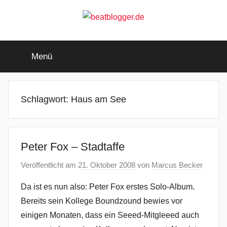
Zum
Inhalt
springen
beatblogger.de
…
and
Menü
the
beat
goes
on
Schlagwort:
Haus am See
Peter Fox – Stadtaffe
Veröffentlicht am
21. Oktober 2008
von
Marcus Becker
Da ist es nun also: Peter Fox erstes Solo-Album.
Bereits sein Kollege Boundzound bewies vor
einigen Monaten, dass ein Seeed-Mitgleeed auch