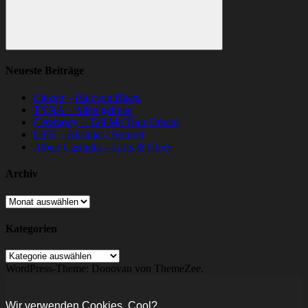
Suchen
Neueste Beiträge
Citizen – Halcyon Blues
TYNA – Allen geht es
Ceremony – Tell Me Your Dream
LIFE – Abstract / Natural
Albert Castiglia – Grits & Glory
Archiv
Archiv
Kategorien
Kategorien
WordPress-Theme: Donovan von ThemeZee.
Wir verwenden Cookies. Cool?