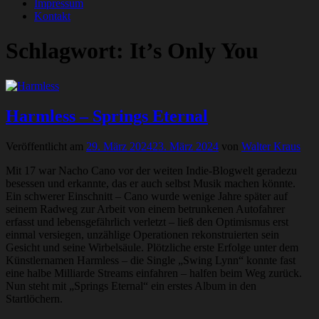
Impressum
Kontakt
Schlagwort:
It’s Only You
Harmless – Springs Eternal
Veröffentlicht am
29. März 2024
23. März 2024
von
Walter Kraus
Mit 17 war Nacho Cano vor der weiten Indie-Blogwelt geradezu
besessen und erkannte, das er auch selbst Musik machen könnte.
Ein schwerer Einschnitt – Cano wurde wenige Jahre später auf
seinem Radweg zur Arbeit von einem betrunkenen Autofahrer
erfasst und lebensgefährlich verletzt – ließ den Optimismus erst
einmal versiegen, unzählige Operationen rekonstruierten sein
Gesicht und seine Wirbelsäule. Plötzliche erste Erfolge unter dem
Künstlernamen Harmless – die Single „Swing Lynn“ konnte fast
eine halbe Milliarde Streams einfahren – halfen beim Weg zurück.
Nun steht mit „Springs Eternal“ ein erstes Album in den
Startlöchern.