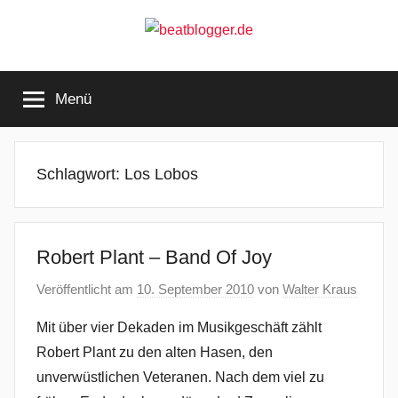
Zum
Inhalt
springen
beatblogger.de
…
and
Menü
the
beat
goes
on
Schlagwort:
Los Lobos
Robert Plant – Band Of Joy
Veröffentlicht am
10. September 2010
von
Walter Kraus
Mit über vier Dekaden im Musikgeschäft zählt
Robert Plant zu den alten Hasen, den
unverwüstlichen Veteranen. Nach dem viel zu