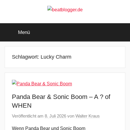
Zum
Inhalt
springen
beatblogger.de
…
and
Menü
the
beat
goes
on
Schlagwort:
Lucky Charm
Panda Bear & Sonic Boom – A ? of
WHEN
Veröffentlicht am
8. Juli 2026
von
Walter Kraus
Wenn Panda Bear und Sonic Boom