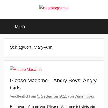
Zum
Inhalt
springen
beatblogger.de
…
and
Menü
the
beat
goes
on
Schlagwort:
Mary-Ann
Please Madame – Angry Boys, Angry
Girls
Veröffentlicht am
9. September 2021
von
Walter Kraus
Ein neues Album von Please Madame ist stets ein