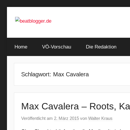
Zum
Inhalt
springen
…
beatblogger.de
and
Home
the
VÖ-Vorschau
Die Redaktion
beat
goes
on
Schlagwort:
Max Cavalera
Max Cavalera – Roots, K
Veröffentlicht am
2. März 2015
von
Walter Kraus