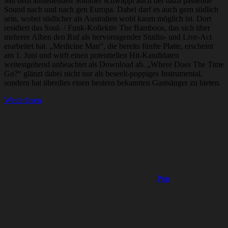
Mit dem anstehenden Sommer schwappt auch der dazu passende
Sound nach und nach gen Europa. Dabei darf es auch gern südlich
sein, wobei südlicher als Australien wohl kaum möglich ist. Dort
residiert das Soul- / Funk-Kollektiv The Bamboos, das sich über
mehrere Alben den Ruf als hervorragender Studio- und Live-Act
erarbeitet hat. „Medicine Man“, die bereits fünfte Platte, erscheint
am 1. Juni und wirft einen potentiellen Hit-Kandidaten
weitestgehend unbeachtet als Download ab. „Where Does The Time
Go?“ glänzt dabei nicht nur als beseelt-poppiges Instrumental,
sondern hat überdies einen bestens bekannten Gastsänger zu bieten.
Weiterlesen
Pop