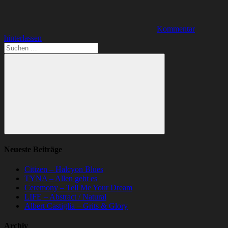
Kommentar
hinterlassen
Suchen
nach:
Suchen
Neueste Beiträge
Citizen – Halcyon Blues
TYNA – Allen geht es
Ceremony – Tell Me Your Dream
LIFE – Abstract / Natural
Albert Castiglia – Grits & Glory
Archiv