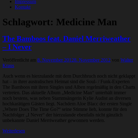
Impressum
Kontakt
Schlagwort:
Medicine Man
The Bamboos feat. Daniel Merriweather
– I Never
Veröffentlicht am
8. November 2012
8. November 2012
von
Walter
Kraus
Auch wenn es hierzulande mit dem Durchbruch noch nicht geklappt
hat – in ihrer australischen Heimat sind die Soul- / Funk-Experten
The Bamboos mit ihren Singles und Alben regelmäßig in den Charts
vertreten. Das aktuelle Album „Medicine Man“ unterhält immer
noch bestens, was neben Stammsängerin Kylie Audist an diversen
hochkarätigen Gästen liegt. Nachdem Aloe Blacc der ersten Single
„Where Does The Time Go?“ seine Stimme lieh, konnte für den
Nachfolger „I Never“ der hierzulande ebenfalls nicht gänzlich
unbekannte Daniel Merriweather gewonnen werden.
Weiterlesen