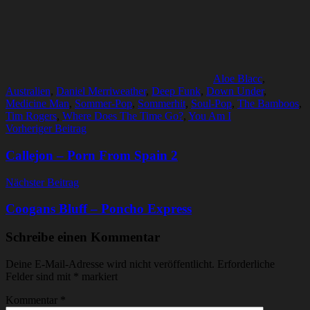
Aloe Blacc
,
Australien
,
Daniel Merriweather
,
Deep Funk
,
Down Under
,
Medicine Man
,
Sommer-Pop
,
Sommerhit
,
Soul-Pop
,
The Bamboos
,
Tim Rogers
,
Where Does The Time Go?
,
You Am I
Beitragsnavigation
Vorheriger Beitrag
Callejon – Porn From Spain 2
Nächster Beitrag
Coogans Bluff – Poncho Express
Schreibe einen Kommentar
Deine E-Mail-Adresse wird nicht veröffentlicht.
Erforderliche
Felder sind mit
*
markiert
Kommentar
*