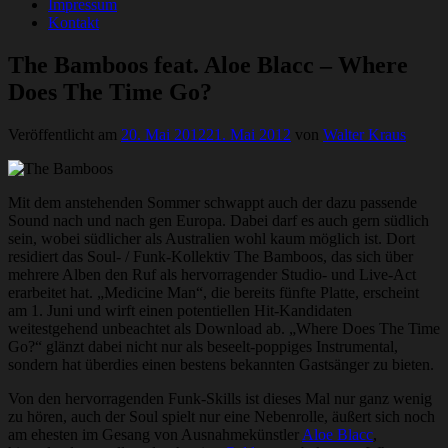
Impressum
Kontakt
The Bamboos feat. Aloe Blacc – Where
Does The Time Go?
Veröffentlicht am
20. Mai 2012
21. Mai 2012
von
Walter Kraus
Mit dem anstehenden Sommer schwappt auch der dazu passende
Sound nach und nach gen Europa. Dabei darf es auch gern südlich
sein, wobei südlicher als Australien wohl kaum möglich ist. Dort
residiert das Soul- / Funk-Kollektiv The Bamboos, das sich über
mehrere Alben den Ruf als hervorragender Studio- und Live-Act
erarbeitet hat. „Medicine Man“, die bereits fünfte Platte, erscheint
am 1. Juni und wirft einen potentiellen Hit-Kandidaten
weitestgehend unbeachtet als Download ab. „Where Does The Time
Go?“ glänzt dabei nicht nur als beseelt-poppiges Instrumental,
sondern hat überdies einen bestens bekannten Gastsänger zu bieten.
Von den hervorragenden Funk-Skills ist dieses Mal nur ganz wenig
zu hören, auch der Soul spielt nur eine Nebenrolle, äußert sich noch
am ehesten im Gesang von Ausnahmekünstler
Aloe Blacc
,