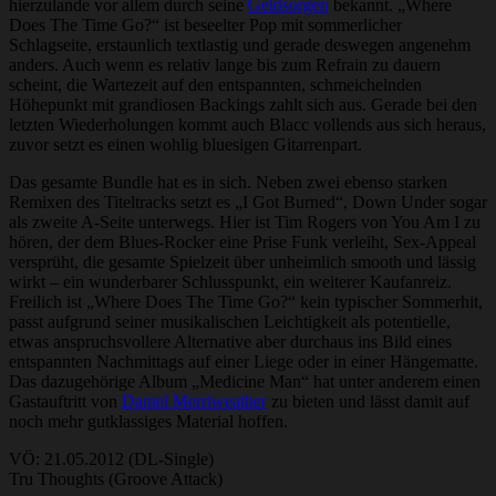
hierzulande vor allem durch seine
Geldsorgen
bekannt. „Where
Does The Time Go?“ ist beseelter Pop mit sommerlicher
Schlagseite, erstaunlich textlastig und gerade deswegen angenehm
anders. Auch wenn es relativ lange bis zum Refrain zu dauern
scheint, die Wartezeit auf den entspannten, schmeichelnden
Höhepunkt mit grandiosen Backings zahlt sich aus. Gerade bei den
letzten Wiederholungen kommt auch Blacc vollends aus sich heraus,
zuvor setzt es einen wohlig bluesigen Gitarrenpart.
Das gesamte Bundle hat es in sich. Neben zwei ebenso starken
Remixen des Titeltracks setzt es „I Got Burned“, Down Under sogar
als zweite A-Seite unterwegs. Hier ist Tim Rogers von You Am I zu
hören, der dem Blues-Rocker eine Prise Funk verleiht, Sex-Appeal
versprüht, die gesamte Spielzeit über unheimlich smooth und lässig
wirkt – ein wunderbarer Schlusspunkt, ein weiterer Kaufanreiz.
Freilich ist „Where Does The Time Go?“ kein typischer Sommerhit,
passt aufgrund seiner musikalischen Leichtigkeit als potentielle,
etwas anspruchsvollere Alternative aber durchaus ins Bild eines
entspannten Nachmittags auf einer Liege oder in einer Hängematte.
Das dazugehörige Album „Medicine Man“ hat unter anderem einen
Gastauftritt von
Daniel Merriweather
zu bieten und lässt damit auf
noch mehr gutklassiges Material hoffen.
VÖ: 21.05.2012 (DL-Single)
Tru Thoughts (Groove Attack)