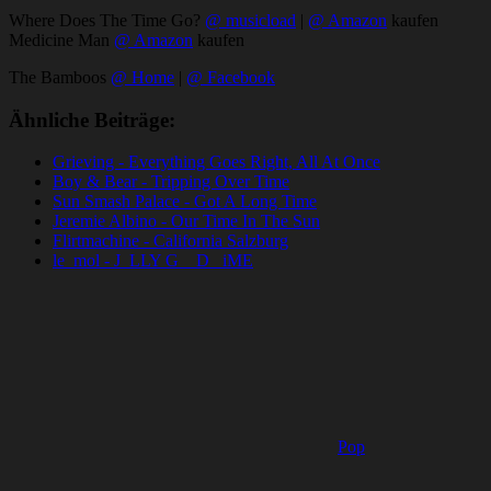
Where Does The Time Go?
@ musicload
|
@ Amazon
kaufen
Medicine Man
@ Amazon
kaufen
The Bamboos
@ Home
|
@ Facebook
Ähnliche Beiträge:
Grieving - Everything Goes Right, All At Once
Boy & Bear - Tripping Over Time
Sun Smash Palace - Got A Long Time
Jeremie Albino - Our Time In The Sun
Flirtmachine - California Salzburg
le_mol - J_LLY G__D _iME
Pop