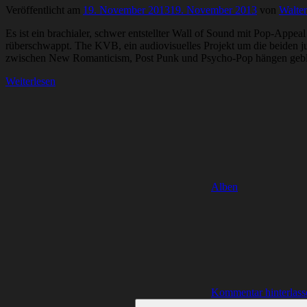
Veröffentlicht am
19. November 2013
19. November 2013
von
Walte
Es ist ein brachialer, schwer entstellter Wall of Sound mit Pop-Appe
rüberschwappt. The KVB, ein audiovisuelles Projekt um die beiden j
zwischen New Romanticism, Post Punk und Psycho-Pop hängen geblieben
Weiterlesen
Alben
Kommentar hinterlass
Suchen