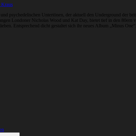
r Kraus
al und psychedelischen Untertönen, der aktuell den Underground der br
ungen Londoner Nicholas Wood und Kat Day, bietet tief in den 80ern v
. Entsprechend dicht gestaltet sich ihr neues Album „Minus One“, die
en