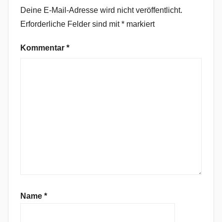
i
Deine E-Mail-Adresse wird nicht veröffentlicht.
n
Erforderliche Felder sind mit
*
markiert
,
M
Kommentar
*
i
n
u
s
O
n
e
,
N
o
i
s
Name
*
e
R