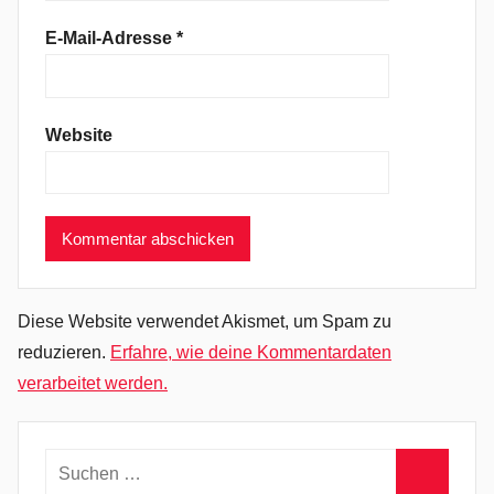
o
E-Mail-Adresse
*
c
k
,
Website
P
o
s
t
P
u
n
Diese Website verwendet Akismet, um Spam zu
k
reduzieren.
Erfahre, wie deine Kommentardaten
,
verarbeitet werden.
P
s
y
Suchen
c
nach: