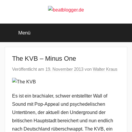
Zum
Inhalt
springen
beatblogger.de
…
and
Menü
the
beat
goes
on
The KVB – Minus One
Veröffentlicht am
19. November 2013
von
Walter Kraus
Es ist ein brachialer, schwer entstellter Wall of
Sound mit Pop-Appeal und psychedelischen
Untertönen, der aktuell den Underground der
britischen Hauptstadt bereichert und nun endlich
nach Deutschland rüberschwappt. The KVB, ein