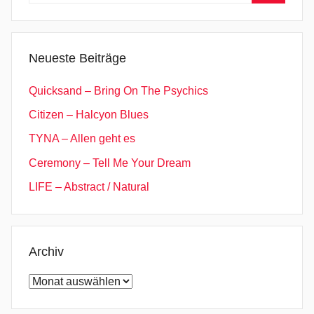
Suchen
h
e
d
Neueste Beiträge
e
l
Quicksand – Bring On The Psychics
i
Citizen – Halcyon Blues
c
TYNA – Allen geht es
R
o
Ceremony – Tell Me Your Dream
c
LIFE – Abstract / Natural
k
,
T
h
Archiv
e
Archiv
K
V