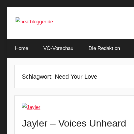
Zum
Inhalt
springen
…
beatblogger.de
and
Home
the
VÖ-Vorschau
Die Redaktion
beat
goes
on
Schlagwort:
Need Your Love
Jayler – Voices Unheard