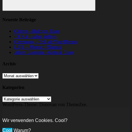
Suchen
Neueste Beiträge
Citizen – Halcyon Blues
TYNA – Allen geht es
Ceremony – Tell Me Your Dream
LIFE – Abstract / Natural
Albert Castiglia – Grits & Glory
Archiv
Archiv
Kategorien
Kategorien
WordPress-Theme: Donovan von ThemeZee.
Wir verwenden Cookies. Cool?
Cool
Warum?