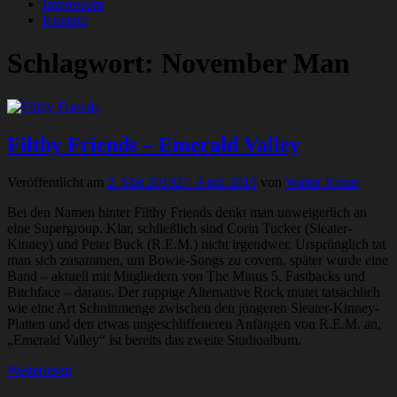
Impressum
Kontakt
Schlagwort:
November Man
Filthy Friends – Emerald Valley
Veröffentlicht am
2. Mai 2019
27. April 2019
von
Walter Kraus
Bei den Namen hinter Filthy Friends denkt man unweigerlich an
eine Supergroup. Klar, schließlich sind Corin Tucker (Sleater-
Kinney) und Peter Buck (R.E.M.) nicht irgendwer. Ursprünglich tat
man sich zusammen, um Bowie-Songs zu covern, später wurde eine
Band – aktuell mit Mitgliedern von The Minus 5, Fastbacks und
Bitchface – daraus. Der ruppige Alternative Rock mutet tatsächlich
wie eine Art Schnittmenge zwischen den jüngeren Sleater-Kinney-
Platten und den etwas ungeschliffeneren Anfängen von R.E.M. an,
„Emerald Valley“ ist bereits das zweite Studioalbum.
Weiterlesen