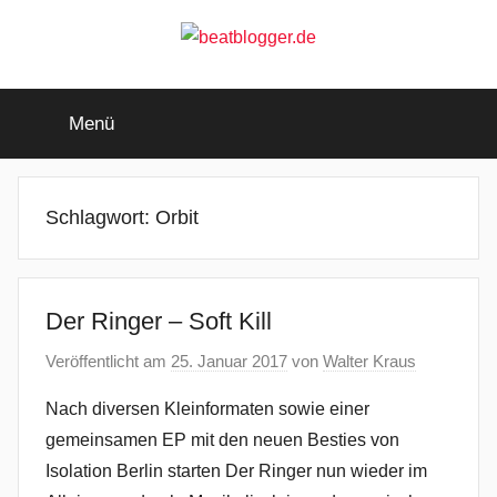
Zum
Inhalt
springen
beatblogger.de
…
and
Menü
the
beat
goes
on
Schlagwort:
Orbit
Der Ringer – Soft Kill
Veröffentlicht am
25. Januar 2017
von
Walter Kraus
Nach diversen Kleinformaten sowie einer
gemeinsamen EP mit den neuen Besties von
Isolation Berlin starten Der Ringer nun wieder im