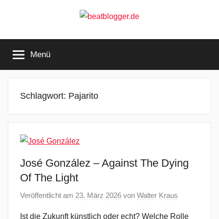
Zum
Inhalt
springen
beatblogger.de
…
and
Menü
the
beat
goes
on
Schlagwort:
Pajarito
José González – Against The Dying
Of The Light
Veröffentlicht am
23. März 2026
von
Walter Kraus
Ist die Zukunft künstlich oder echt? Welche Rolle