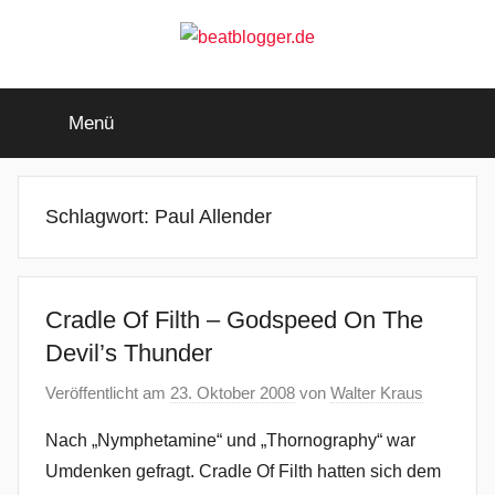
Zum
Inhalt
springen
beatblogger.de
…
and
Menü
the
beat
goes
on
Schlagwort:
Paul Allender
Cradle Of Filth – Godspeed On The
Devil’s Thunder
Veröffentlicht am
23. Oktober 2008
von
Walter Kraus
Nach „Nymphetamine“ und „Thornography“ war
Umdenken gefragt. Cradle Of Filth hatten sich dem