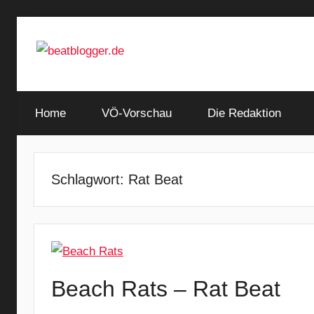
Zum
Inhalt
springen
…
beatblogger.de
and
Home
the
VÖ-Vorschau
Die Redaktion
beat
goes
on
Schlagwort:
Rat Beat
Beach Rats – Rat Beat