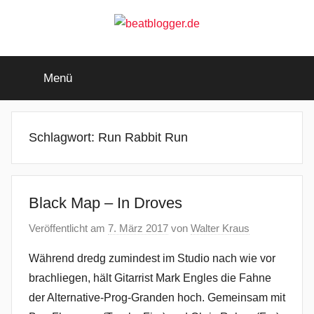
Zum
Inhalt
springen
beatblogger.de
…
and
Menü
the
beat
goes
on
Schlagwort:
Run Rabbit Run
Black Map – In Droves
Veröffentlicht am
7. März 2017
von
Walter Kraus
Während dredg zumindest im Studio nach wie vor
brachliegen, hält Gitarrist Mark Engles die Fahne
der Alternative-Prog-Granden hoch. Gemeinsam mit