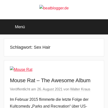
Zum
Inhalt
springen
beatblogger.de
…
and
Menü
the
beat
goes
on
Schlagwort:
Sex Hair
Mouse Rat – The Awesome Album
Veröffentlicht am
26. August 2021
von
Walter Kraus
Im Februar 2015 flimmerte die letzte Folge der
Kultcomedy „Parks and Recreation“ über US-