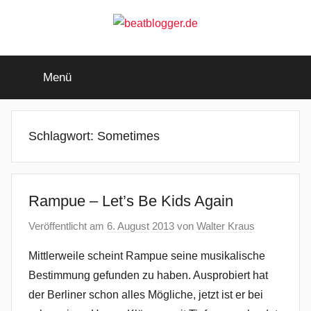
Zum
Inhalt
springen
beatblogger.de
…
and
Menü
the
beat
goes
on
Schlagwort:
Sometimes
Rampue – Let’s Be Kids Again
Veröffentlicht am
6. August 2013
von
Walter Kraus
Mittlerweile scheint Rampue seine musikalische
Bestimmung gefunden zu haben. Ausprobiert hat
der Berliner schon alles Mögliche, jetzt ist er bei