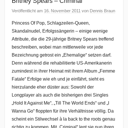
Britney Spears – Criminal
Veröffentlicht am
16. November 2011
von
Dennis Braun
Princess Of Pop, Schlagzeilen-Queen,
Skandalnudel, Erfolgssängerin – einige wenige
Attribute, die die 29-jährige Britney Spears treffend
beschreiben, wobei man mittlerweile vor jede
Bezeichnung getrost ein „Ehemalige“ setzen darf.
Denn während die rehabilitierte US-Amerikanerin
zumindest in ihrer Heimat mit ihrem Album „Femme
Fatale“ Erfolge wie eh und je einfährt, sieht es
hierzulande eher düster aus: Sowohl der
Longplayer als auch die bisherigen drei Singles
„Hold It Against Me“, „Till The World Ends“ und „I
Wanna Go“ floppten für ihre Verhältnisse völlig. Da
scheint ein Stilwechsel à la back to the roots genau
richtig zu kommen. Mit „Criminal“ legt sie nun ihren