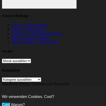
Suchen
Neueste Beiträge
Citizen – Halcyon Blues
TYNA – Allen geht es
Ceremony – Tell Me Your Dream
LIFE – Abstract / Natural
Albert Castiglia – Grits & Glory
Archiv
Archiv
Kategorien
Kategorien
WordPress-Theme: Donovan von ThemeZee.
Wir verwenden Cookies. Cool?
Cool
Warum?