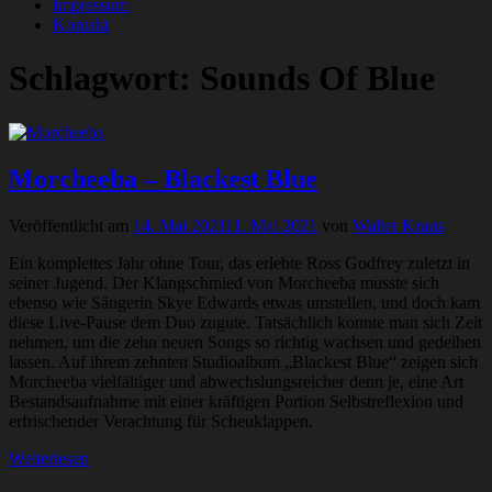
Impressum
Kontakt
Schlagwort:
Sounds Of Blue
Morcheeba – Blackest Blue
Veröffentlicht am
14. Mai 2021
11. Mai 2021
von
Walter Kraus
Ein komplettes Jahr ohne Tour, das erlebte Ross Godfrey zuletzt in
seiner Jugend. Der Klangschmied von Morcheeba musste sich
ebenso wie Sängerin Skye Edwards etwas umstellen, und doch kam
diese Live-Pause dem Duo zugute. Tatsächlich konnte man sich Zeit
nehmen, um die zehn neuen Songs so richtig wachsen und gedeihen
lassen. Auf ihrem zehnten Studioalbum „Blackest Blue“ zeigen sich
Morcheeba vielfältiger und abwechslungsreicher denn je, eine Art
Bestandsaufnahme mit einer kräftigen Portion Selbstreflexion und
erfrischender Verachtung für Scheuklappen.
Weiterlesen