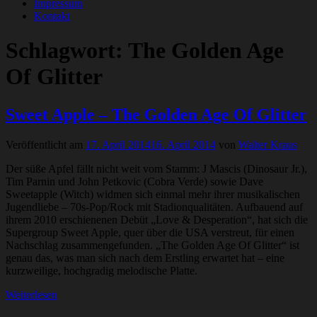
Impressum
Kontakt
Schlagwort:
The Golden Age
Of Glitter
Sweet Apple – The Golden Age Of Glitter
Veröffentlicht am
17. April 2014
16. April 2014
von
Walter Kraus
Der süße Apfel fällt nicht weit vom Stamm: J Mascis (Dinosaur Jr.),
Tim Parnin und John Petkovic (Cobra Verde) sowie Dave
Sweetapple (Witch) widmen sich einmal mehr ihrer musikalischen
Jugendliebe – 70s-Pop/Rock mit Stadionqualitäten. Aufbauend auf
ihrem 2010 erschienenen Debüt „Love & Desperation“, hat sich die
Supergroup Sweet Apple, quer über die USA verstreut, für einen
Nachschlag zusammengefunden. „The Golden Age Of Glitter“ ist
genau das, was man sich nach dem Erstling erwartet hat – eine
kurzweilige, hochgradig melodische Platte.
Weiterlesen