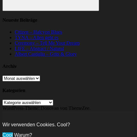
Suchen
Neueste Beiträge
Citizen – Halcyon Blues
TYNA – Allen geht es
Ceremony – Tell Me Your Dream
LIFE – Abstract / Natural
Albert Castiglia – Grits & Glory
Archiv
Archiv
Kategorien
Kategorien
WordPress-Theme: Donovan von ThemeZee.
Wir verwenden Cookies. Cool?
Cool
Warum?